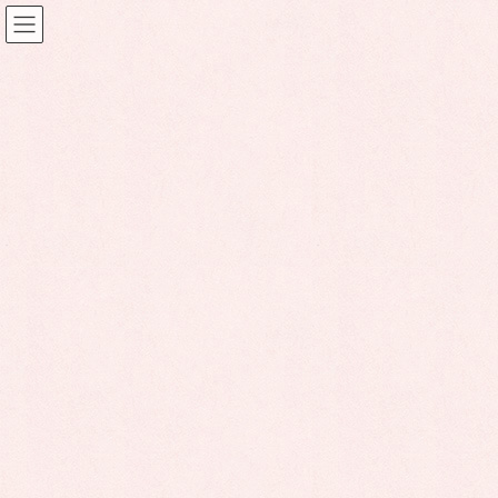
お問い合わせ
HOME
お問い合わせ
『なかよしこども園』に関して、ご質問等ございまし
たら、
下記のフォームより必要事項をご記入いただき、お気
軽にお問い合わせください。
※運営に支障をきたすため、園への質問以外（各種セ
ールス等）の送信はおやめ下さい。
必須
お名前